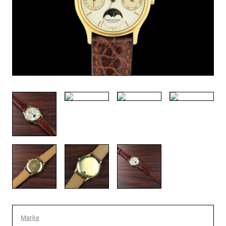
Marke
: