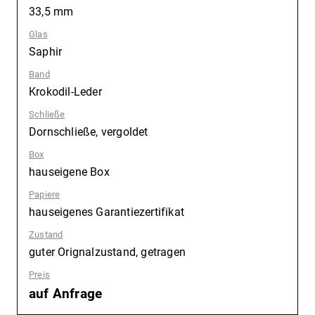
33,5 mm
Glas
:
Saphir
Band
:
Krokodil-Leder
Schließe
:
Dornschließe, vergoldet
Box
:
hauseigene Box
Papiere
:
hauseigenes Garantiezertifikat
Zustand
:
guter Orignalzustand, getragen
Preis
:
auf Anfrage