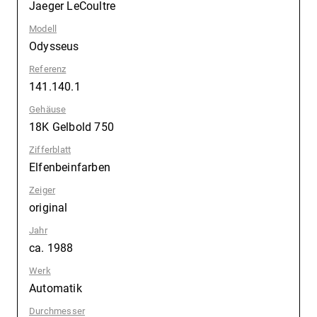
Jaeger LeCoultre
Modell
:
Odysseus
Referenz
:
141.140.1
Gehäuse
:
18K Gelbold 750
Zifferblatt
:
Elfenbeinfarben
Zeiger
:
original
Jahr
:
ca. 1988
Werk
:
Automatik
Durchmesser
: