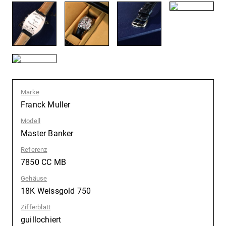
Marke
:
Franck Muller
Modell
:
Master Banker
Referenz
:
7850 CC MB
Gehäuse
:
18K Weissgold 750
Zifferblatt
:
guillochiert