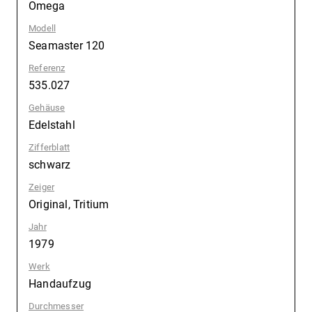
Omega
Modell
:
Seamaster 120
Referenz
:
535.027
Gehäuse
:
Edelstahl
Zifferblatt
:
schwarz
Zeiger
:
Original, Tritium
Jahr
:
1979
Werk
:
Handaufzug
Durchmesser
: