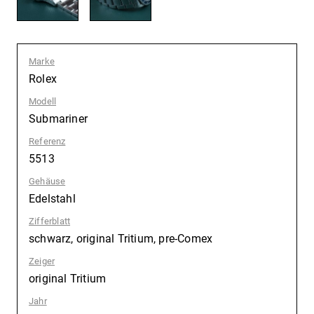
Marke
:
Rolex
Modell
:
Submariner
Referenz
:
5513
Gehäuse
:
Edelstahl
Zifferblatt
:
schwarz, original Tritium, pre-Comex
Zeiger
:
original Tritium
Jahr
: